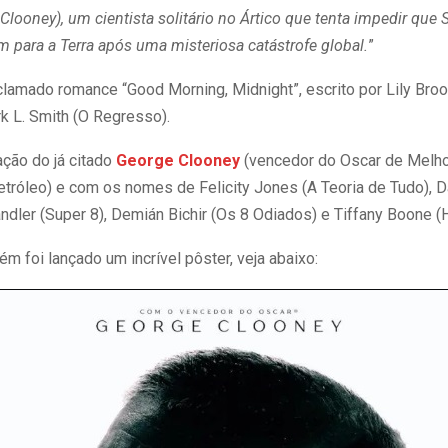
looney), um cientista solitário no Ártico que tenta impedir que Su
m para a Terra após uma misteriosa catástrofe global.
”
lamado romance “Good Morning, Midnight”, escrito por Lily Broo
rk L. Smith (O Regresso).
ação do já citado
George Clooney
(vencedor do Oscar de Melho
Petróleo) e com os nomes de Felicity Jones (A Teoria de Tudo),
ndler (Super 8), Demián Bichir (Os 8 Odiados) e Tiffany Boone (H
ém foi lançado um incrível pôster, veja abaixo: