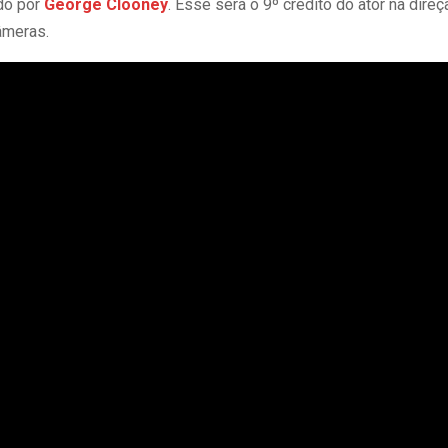
ado por
George Clooney
. Esse será o 9º crédito do ator na dir
âmeras.