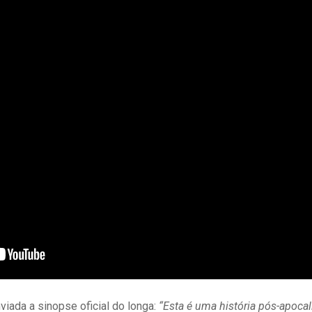
nviada a sinopse oficial do longa:
“Esta é uma história pós-apoca