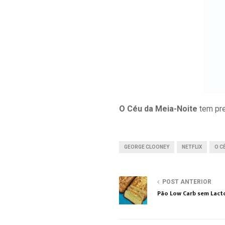
O Céu da Meia-Noite
tem pre
GEORGE CLOONEY
NETFLIX
O C
POST ANTERIOR
Pão Low Carb sem Lact