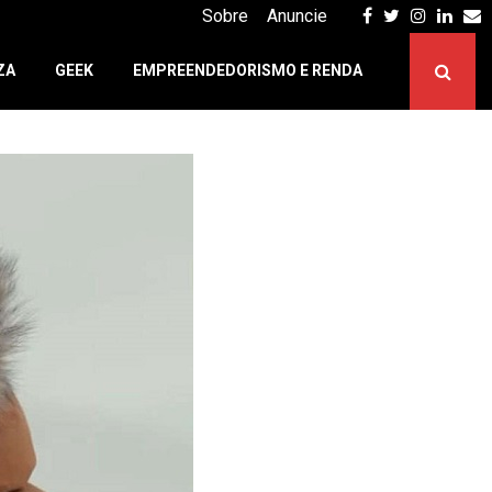
Facebook
Twitter
Instagr
Linke
E
Sobre
Anuncie
ZA
GEEK
EMPREENDEDORISMO E RENDA