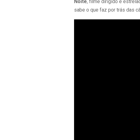
Noite
, filme dirigido e estrel
sabe o que faz por trás das c