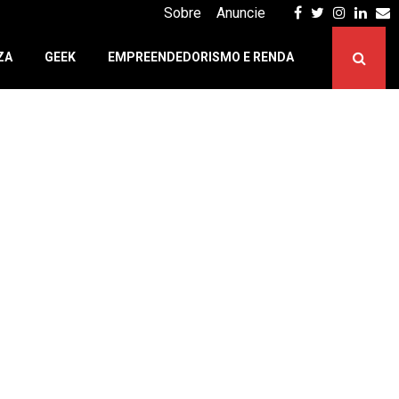
Facebook
Twitter
Instagr
Linke
E
Sobre
Anuncie
ZA
GEEK
EMPREENDEDORISMO E RENDA