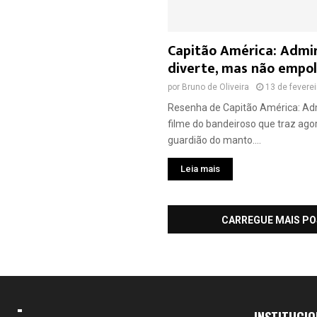
Capitão América: Admi
diverte, mas não empo
por
Bruno de Oliveira
13 de fevere
Resenha de Capitão América: Ad
filme do bandeiroso que traz ag
guardião do manto....
Leia mais
CARREGUE MAIS P
INSTITUCIO