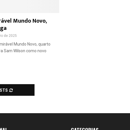
rável Mundo Novo,
lga
iro de 2025
mirável Mundo Novo, quarto
ora Sam Wilson como novo
OSTS
NAL
CATEGORIAS