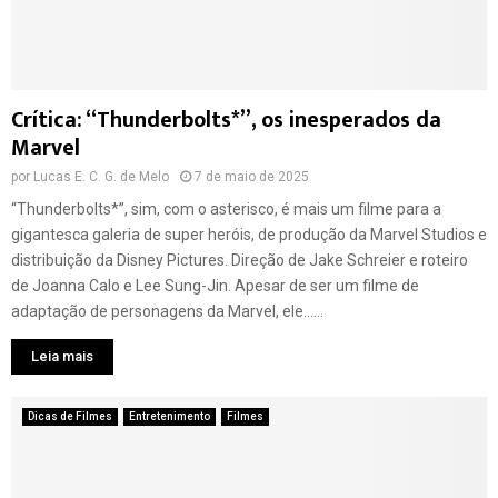
Crítica: “Thunderbolts*”, os inesperados da
Marvel
por
Lucas E. C. G. de Melo
7 de maio de 2025
“Thunderbolts*”, sim, com o asterisco, é mais um filme para a
gigantesca galeria de super heróis, de produção da Marvel Studios e
distribuição da Disney Pictures. Direção de Jake Schreier e roteiro
de Joanna Calo e Lee Sung-Jin. Apesar de ser um filme de
adaptação de personagens da Marvel, ele......
Leia mais
Dicas de Filmes
Entretenimento
Filmes