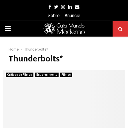
Facebook
Twitter
Instagram
Linkedin
Email
Sobre
Anuncie
PRIMARY
MENU
Home
Thunderbolts*
Thunderbolts*
Críticas de Filmes
Entretenimento
Filmes