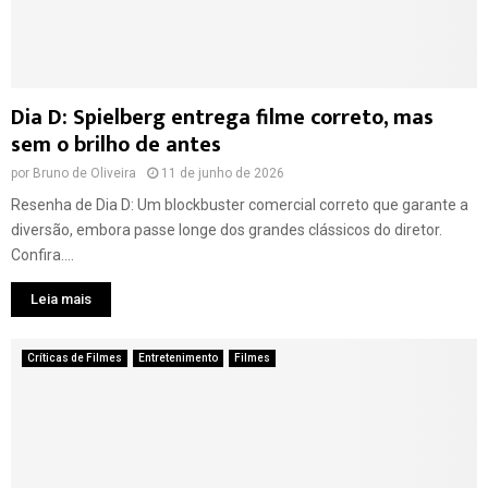
Dia D: Spielberg entrega filme correto, mas
sem o brilho de antes
por
Bruno de Oliveira
11 de junho de 2026
Resenha de Dia D: Um blockbuster comercial correto que garante a
diversão, embora passe longe dos grandes clássicos do diretor.
Confira....
Leia mais
Críticas de Filmes
Entretenimento
Filmes