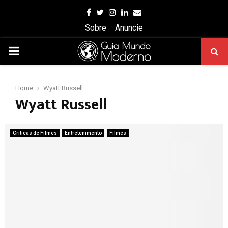
Facebook
Twitter
Instagram
Linkedin
Email
Sobre
Anuncie
PRIMARY
MENU
Home
Wyatt Russell
Wyatt Russell
Críticas de Filmes
Entretenimento
Filmes