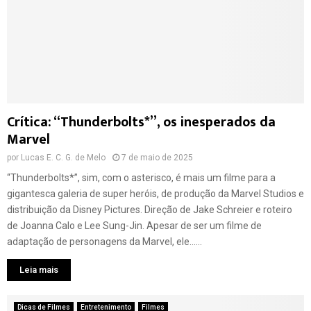
Crítica: “Thunderbolts*”, os inesperados da
Marvel
por
Lucas E. C. G. de Melo
7 de maio de 2025
“Thunderbolts*”, sim, com o asterisco, é mais um filme para a
gigantesca galeria de super heróis, de produção da Marvel Studios e
distribuição da Disney Pictures. Direção de Jake Schreier e roteiro
de Joanna Calo e Lee Sung-Jin. Apesar de ser um filme de
adaptação de personagens da Marvel, ele......
Leia mais
Dicas de Filmes
Entretenimento
Filmes