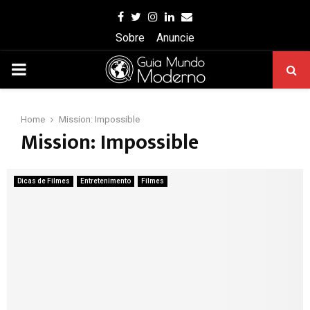
Facebook
Twitter
Instagram
Linkedin
Email
Sobre
Anuncie
PRIMARY
MENU
Home
Mission: Impossible
Mission: Impossible
Dicas de Filmes
Entretenimento
Filmes