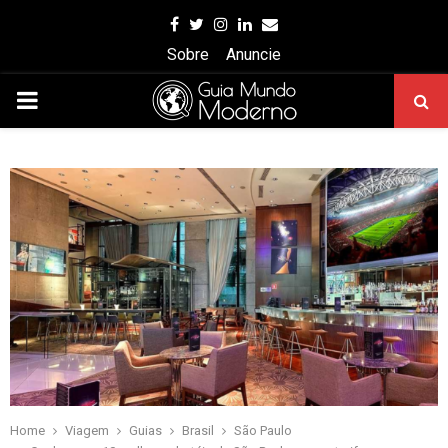
Facebook
Twitter
Instagram
Linkedin
Email
Sobre
Anuncie
PRIMARY
MENU
Home
Viagem
Guias
Brasil
São Paulo