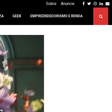
Facebook
Twitter
Instagr
Linke
E
Sobre
Anuncie
ZA
GEEK
EMPREENDEDORISMO E RENDA