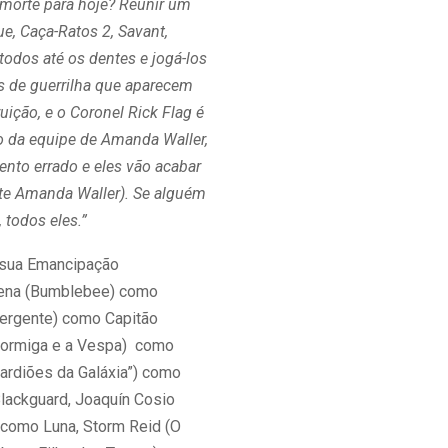
 morte para hoje? Reunir um
e, Caça-Ratos 2, Savant,
 todos até os dentes e jogá-los
as de guerrilha que aparecem
ção, e o Coronel Rick Flag é
o da equipe de Amanda Waller,
to errado e eles vão acabar
nte Amanda Waller). Se alguém
 todos eles.”
 sua Emancipação
n Cena (Bumblebee) como
vergente) como Capitão
Formiga e a Vespa) como
uardiões da Galáxia”) como
Blackguard, Joaquín Cosio
como Luna, Storm Reid (O