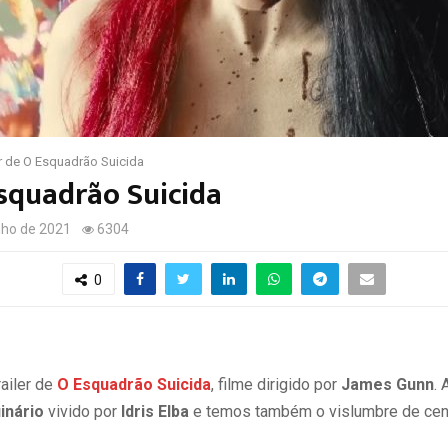
er de O Esquadrão Suicida
Esquadrão Suicida
nho de 2021
6304
0
trailer de
O Esquadrão Suicida
, filme dirigido por
James Gunn
.
inário
vivido por
Idris Elba
e temos também o vislumbre de cen