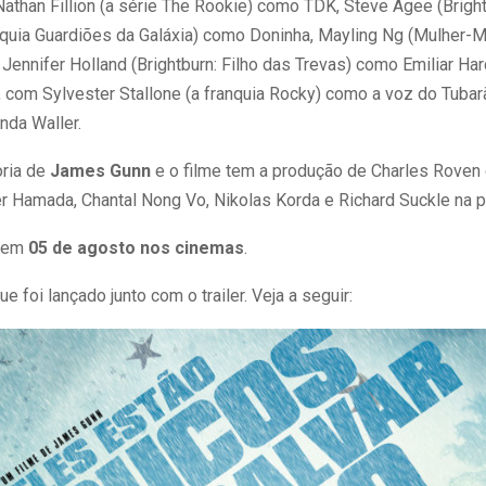
athan Fillion (a série The Rookie) como TDK, Steve Agee (Brigh
nquia Guardiões da Galáxia) como Doninha, Mayling Ng (Mulher-M
Jennifer Holland (Brightburn: Filho das Trevas) como Emiliar Har
, com Sylvester Stallone (a franquia Rocky) como a voz do Tubar
da Waller.
oria de
James Gunn
e o filme tem a produção de Charles Roven 
r Hamada, Chantal Nong Vo, Nikolas Korda e Richard Suckle na p
a em
05 de agosto nos cinemas
.
 foi lançado junto com o trailer. Veja a seguir: