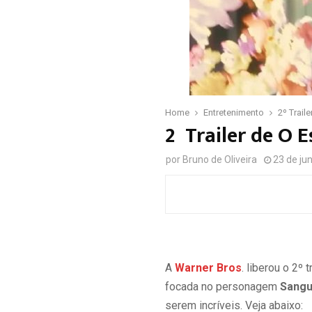
Home
Entretenimento
2º Trail
2º Trailer de O 
por
Bruno de Oliveira
23 de ju
A
Warner Bros
. liberou o 2º 
focada no personagem
Sangu
serem incríveis. Veja abaixo: