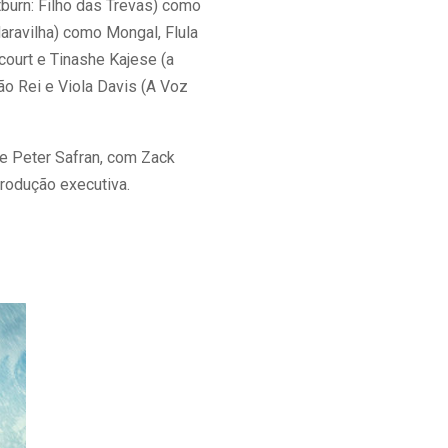
tburn: Filho das Trevas) como
aravilha) como Mongal, Flula
court e Tinashe Kajese (a
ão Rei e Viola Davis (A Voz
e Peter Safran, com Zack
rodução executiva.