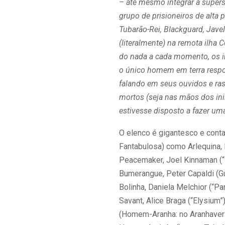
– até mesmo integrar a supers
grupo de prisioneiros de alta
Tubarão-Rei, Blackguard, Javel
(literalmente) na remota ilha 
do nada a cada momento, os i
o único homem em terra respo
falando em seus ouvidos e ra
mortos (seja nas mãos dos in
estivesse disposto a fazer uma
O elenco é gigantesco e cont
Fantabulosa) como Arlequina, 
Peacemaker, Joel Kinnaman (“E
Bumerangue, Peter Capaldi (
Bolinha, Daniela Melchior (“P
Savant, Alice Braga (“Elysium
(Homem-Aranha: no Aranhaver