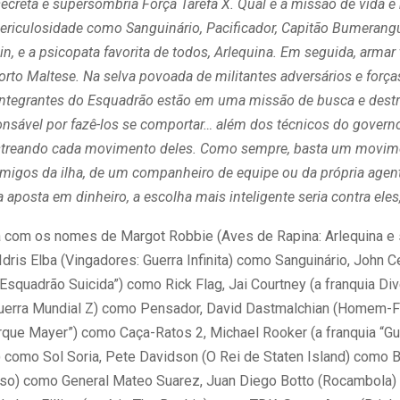
ecreta e supersombria Força Tarefa X. Qual é a missão de vida e
 periculosidade como Sanguinário, Pacificador, Capitão Bumerangu
in, e a psicopata favorita de todos, Arlequina. Em seguida, armar
Corto Maltese. Na selva povoada de militantes adversários e forç
ntegrantes do Esquadrão estão em uma missão de busca e destrui
nsável por fazê-los se comportar… além dos técnicos do govern
streando cada movimento deles. Como sempre, basta um movimen
imigos da ilha, de um companheiro de equipe ou da própria age
 aposta em dinheiro, a escolha mais inteligente seria contra eles,
a com os nomes de Margot Robbie (Aves de Rapina: Arlequina e
Idris Elba (Vingadores: Guerra Infinita) como Sanguinário, Joh
squadrão Suicida”) como Rick Flag, Jai Courtney (a franquia Di
Guerra Mundial Z) como Pensador, David Dastmalchian (Homem-
arque Mayer”) como Caça-Ratos 2, Michael Rooker (a franquia “G
”) como Sol Soria, Pete Davidson (O Rei de Staten Island) como 
so) como General Mateo Suarez, Juan Diego Botto (Rocambola) 