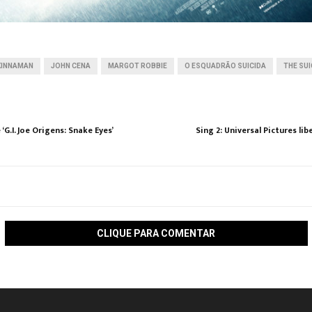
KINNAMAN
JOHN CENA
MARGOT ROBBIE
O ESQUADRÃO SUICIDA
THE SU
 ‘G.I. Joe Origens: Snake Eyes’
Sing 2: Universal Pictures lib
CLIQUE PARA COMENTAR