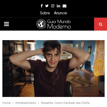
Facebook
Twitter
Instagram
Linkedin
Email
Sobre
Anuncie
PRIMARY
MENU
Home
Entretenimento
Resenha: Como Hackear seu Chefe