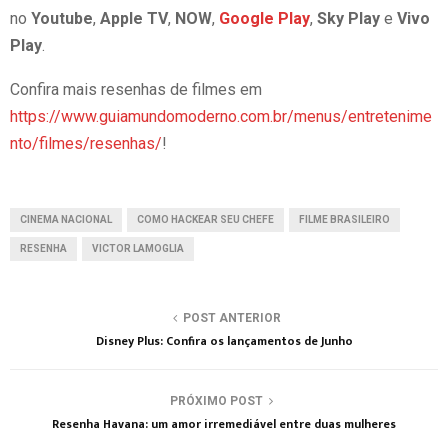
no
Youtube
,
Apple TV
,
NOW
,
Google Play
,
Sky Play
e
Vivo
Play
.
Confira mais resenhas de filmes em
https://www.guiamundomoderno.com.br/menus/entretenime
nto/filmes/resenhas/
!
CINEMA NACIONAL
COMO HACKEAR SEU CHEFE
FILME BRASILEIRO
RESENHA
VICTOR LAMOGLIA
POST ANTERIOR
Disney Plus: Confira os lançamentos de Junho
PRÓXIMO POST
Resenha Havana: um amor irremediável entre duas mulheres